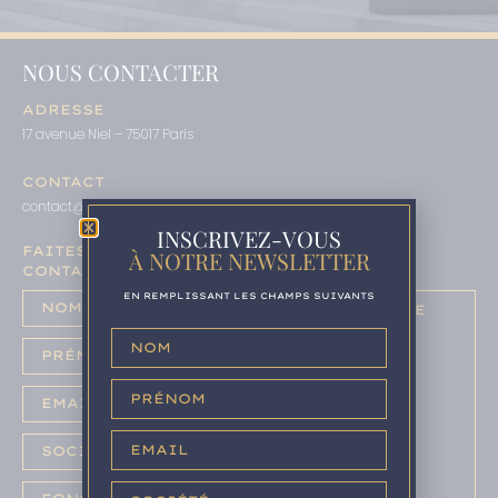
NOUS CONTACTER
ADRESSE
17 avenue Niel – 75017 Paris
CONTACT
contact@maisondelacompliance.fr
01 78 95 60 80
–
INSCRIVEZ-VOUS
FAITES-NOUS PART DE VOS PROJETS,
À NOTRE NEWSLETTER
CONTACTEZ-NOUS :
EN REMPLISSANT LES CHAMPS SUIVANTS