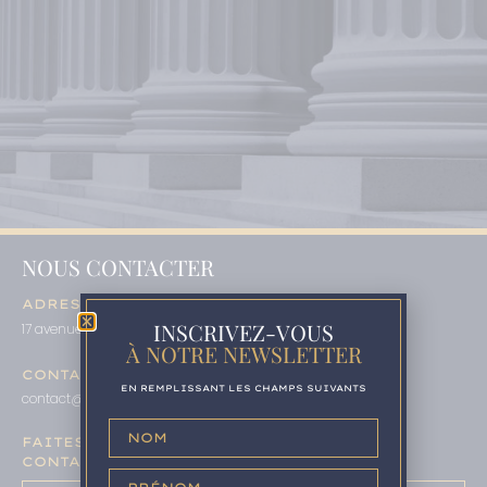
NOUS CONTACTER
ADRESSE
INSCRIVEZ-VOUS
17 avenue Niel – 75017 Paris
À NOTRE NEWSLETTER
CONTACT
EN REMPLISSANT LES CHAMPS SUIVANTS
contact@maisondelacompliance.fr
01 78 95 60 80
–
FAITES-NOUS PART DE VOS PROJETS,
CONTACTEZ-NOUS :