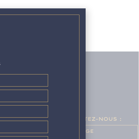
S
–
e.fr
01 78 95 60 80
E VOS PROJETS, CONTACTEZ-NOUS :