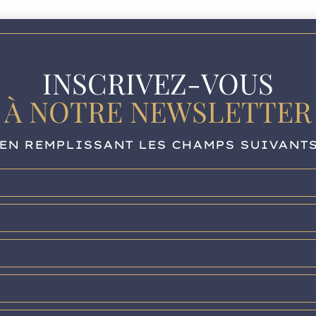
INSCRIVEZ-VOUS
À NOTRE NEWSLETTER
EN REMPLISSANT LES CHAMPS SUIVANT
S
ADRESSE
TACTER
17 avenue Niel – 75017 Paris
CONTACT
contact@maisondelacomplianc
FAITES-NOUS PART D