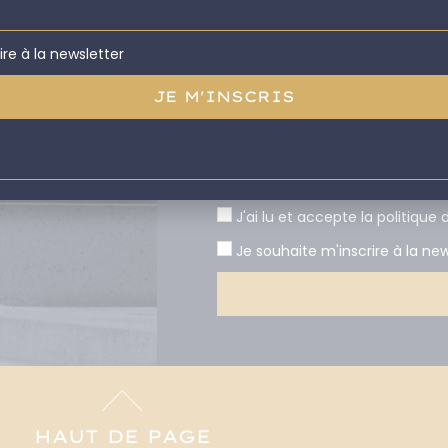
ire à la newsletter
J'ai lu et accepte la politique 
Je souhaite m'inscrire à la new
Alternative:
HAUT DE PAGE